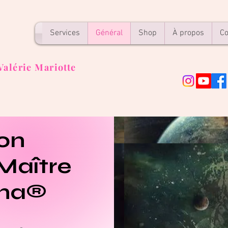
Services
Général
Shop
À propos
Co
Valérie Mariotte
on
 Maître
una®