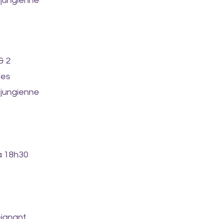
 jungienne
e
& 2
les
 jungienne
à 18h30
eignant