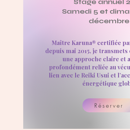
Stage annuel 
Samedi 5 et dim
décembre
Maître Karuna® certifiée p
depuis mai 2015, je transmets
une approche claire et a
profondément reliée au vécu
lien avec le Reiki Usui et l
énergétique glob
Réserver