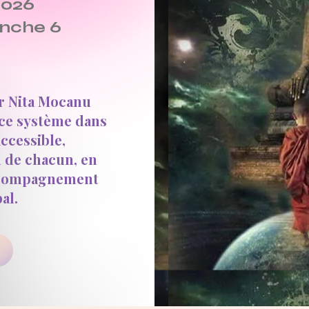
2026
anche 6
ar Nita Mocanu
 ce système dans
ccessible,
 de chacun, en
’accompagnement
al.