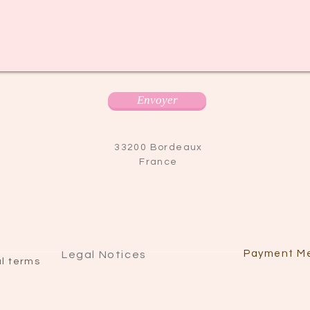
Envoyer
33200 Bordeaux
France
Payment M
Legal Notices
l terms