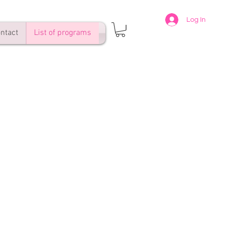
Log In
ntact
List of programs